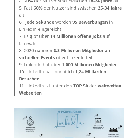
4.
20%
der Nutzer sind zwischen
18-24 Jahre
alt
5. Fast
60%
der Nutzer sind zwischen
25-34 Jahre
alt
6.
Jede Sekunde
werden
95 Bewerbungen
in
LinkedIn eingereicht
7. Es gibt über
14 Millionen offene Jobs
auf
LinkedIn
8. 2020 nahmen
6,3 Millionen Mitglieder an
virtuellen Events
über LinkedIn teil
9. LinkedIn hat über
1.000 Millionen Mitglieder
10. LinkedIn hat monatlich
1,24 Milliarden
Besucher
11. LinkedIn ist unter den
TOP 50
der
weltweiten
Webseiten