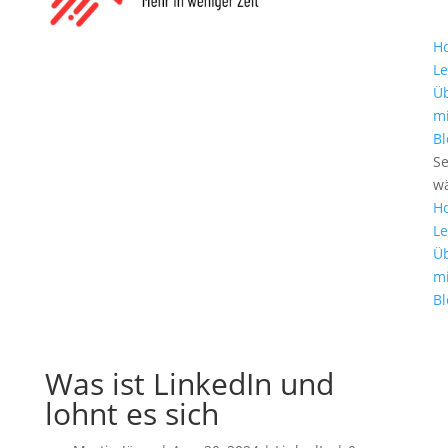
H
Le
Ü
m
Bl
Se
w
H
Le
Ü
m
Bl
Was ist LinkedIn und
lohnt es sich