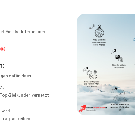
tet Sie als Unternehmer
00€
h:
gen dafür, dass:
t,
 Top-Zielkunden vernetzt
t wird
itrag schreiben