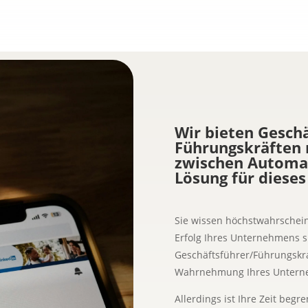
Wir bieten Gesch
Führungskräften 
zwischen Automat
Lösung für dieses
Sie wissen höchstwahrscheinl
Erfolg Ihres Unternehmens si
Geschäftsführer/Führungskra
Wahrnehmung Ihres Untern
Allerdings ist Ihre Zeit beg