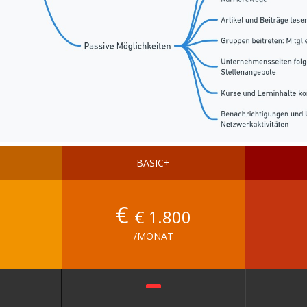
BASIC+
€
€ 1
.800
/MONAT