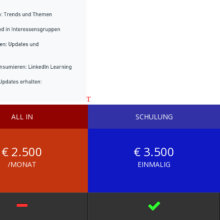
ALL IN
SCHULUNG
€ 2
.500
€ 3
.500
/MONAT
EINMALIG